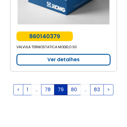
860140379
VALVULA TERMOSTATICA MODELO S0
Ver detalhes
<
1
...
78
79
80
...
83
>