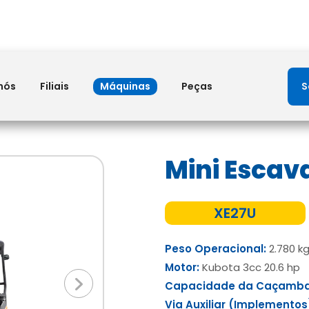
S
nós
Filiais
Máquinas
Peças
Mini Escav
XE27U
Peso Operacional:
2.780 k
Motor:
Kubota 3cc 20.6 hp
Capacidade da Caçamb
Próximo
Via Auxiliar (Implementos