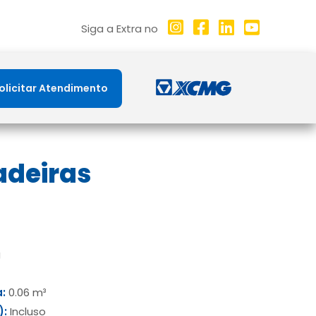
Siga a Extra no
olicitar Atendimento
adeiras
g
a:
0.06 m³
):
Incluso